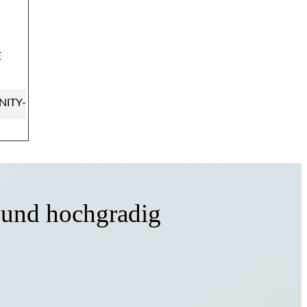
E
ITY-
 und hochgradig