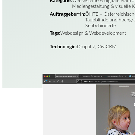
Kategorie:
Websysteme & digitale Plattf
Mediengestaltung & visuelle
Auftraggeber*in:
ÖHTB – Österreichische
Taubblinde und hochgr
Sehbehinderte
Tags:
Webdesign & Webdevelopment
Technologie:
Drupal 7, CiviCRM