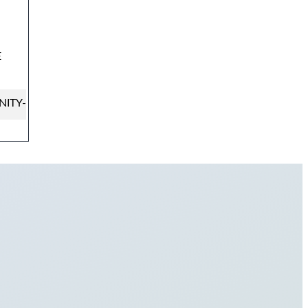
E
ITY-