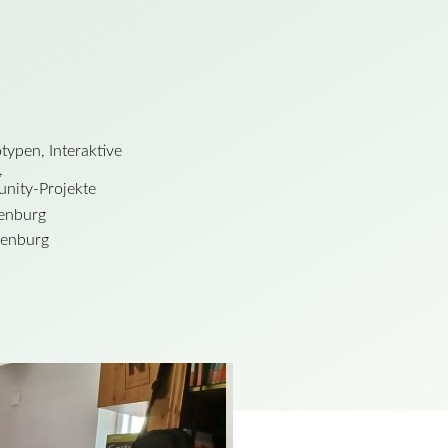
typen, Interaktive
,
nity-Projekte
enburg
genburg